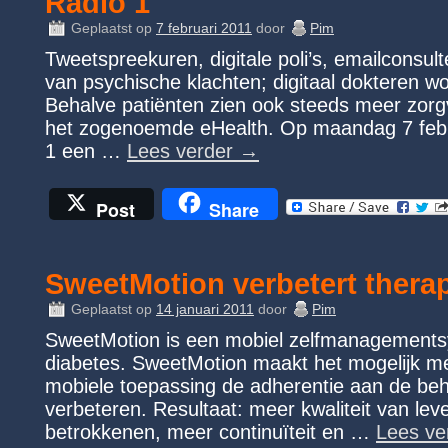
Radio 1
Geplaatst op
7 februari 2011
door
Pim
Tweetspreekuren, digitale poli’s, emailconsul
van psychische klachten; digitaal dokteren wo
Behalve patiënten zien ook steeds meer zorgv
het zogenoemde eHealth. Op maandag 7 febru
1 een …
Lees verder
→
Post
Share
SweetMotion verbetert thera
Geplaatst op
14 januari 2011
door
Pim
SweetMotion is een mobiel zelfmanagements
diabetes. SweetMotion maakt het mogelijk met
mobiele toepassing de adherentie aan de beh
verbeteren. Resultaat: meer kwaliteit van leve
betrokkenen, meer continuïteit en …
Lees ve