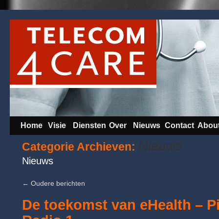
Home
Visie
Diensten
Over
Nieuws
Contact
Abou
Nieuws
Categorie Archieven:
Nieuws
←
Oudere berichten
De toekomst van eHealth – P