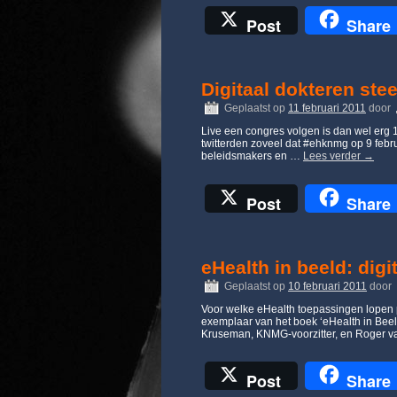
Post
Share
Digitaal dokteren ste
Geplaatst op
11 februari 2011
door
Live een congres volgen is dan wel er
twitterden zoveel dat #ehknmg op 9 febru
beleidsmakers en …
Lees verder
→
Post
Share
eHealth in beeld: digi
Geplaatst op
10 februari 2011
door
Voor welke eHealth toepassingen lopen p
exemplaar van het boek ‘eHealth in Beel
Kruseman, KNMG-voorzitter, en Roger v
Post
Share