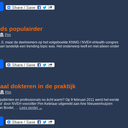
eds populairder
Pim
g 1.0, maar de deelnemers op het volgeboekte KNMG / NVEH eHealth-congres
ari landelijk een trending topic was. Het onderwerp leeft en niet alleen onder
taal dokteren in de praktijk
Pim
atiënten en professionals nu écht warm? Op 9 februari 2011 werd het eerste
d’ door NVEH voorzitter Pim Ketelaar uitgereikt aan Arie Nieuwenhuijzen
an Boxtel, …
Lees verder
→