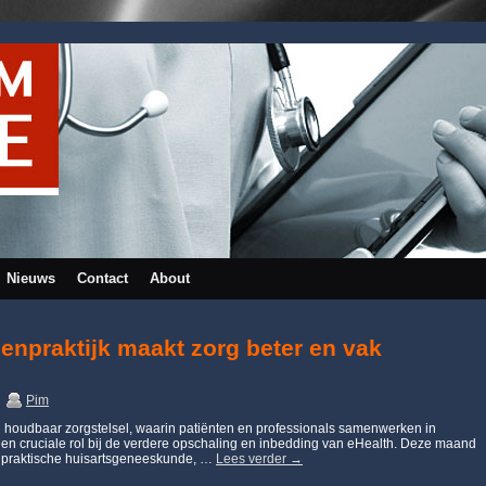
Nieuws
Contact
About
senpraktijk maakt zorg beter en vak
Pim
en houdbaar zorgstelsel, waarin patiënten en professionals samenwerken in
en cruciale rol bij de verdere opschaling en inbedding van eHealth. Deze maand
oor praktische huisartsgeneeskunde, …
Lees verder
→