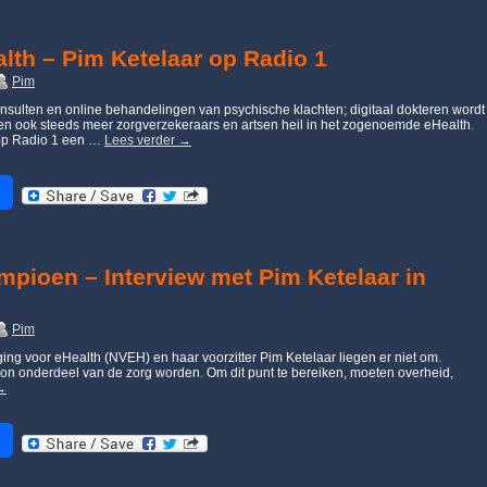
lth – Pim Ketelaar op Radio 1
Pim
onsulten en online behandelingen van psychische klachten; digitaal dokteren wordt
ien ook steeds meer zorgverzekeraars en artsen heil in het zogenoemde eHealth.
 op Radio 1 een …
Lees verder
→
mpioen – Interview met Pim Ketelaar in
Pim
ng voor eHealth (NVEH) en haar voorzitter Pim Ketelaar liegen er niet om.
on onderdeel van de zorg worden. Om dit punt te bereiken, moeten overheid,
→