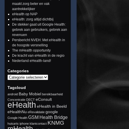
maakt zorg beter en vak
aantrekkelijker
eHealth op NAP
eHealth: zorg altijd dichtbij
De stekker gaat uit Google Health:
gebrek aan gebruikers, gebrek aan
revenuen
Persbericht NVEH: Met eHealth in
de hoogste versnelling
The mHealth opportunity
De kracht van eHealth in de regio
Nederland eHealth-land!
Categories
Tagcloud
Baby Mobiel
android
bereikbaarheid
eConsult
Concentratie
DECT
eHealth
eHealth in Beeld
eHealthNu
google
eRevalidatie
GSM
Health Bridge
Google Health
KNMG
huisarts
iphone
klantcontact
mHealth