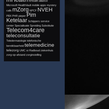
mHealth alliance
Microsoft HealthVault
mobile apps
mystery
mZorg
NVEH
calls
NPCF
Pim
PBX
PHR
pieper
Ketelaar
Schippers
service
center
Specialisatie
Spreiding
Substitutie
Telecom4care
teleconsultatie
Teledermatologie
telefonische
telemedicine
bereikbaarheid
telezorg
UMC st Radboud
ziekenhuis
zorg-op-afstand
zorginstelling