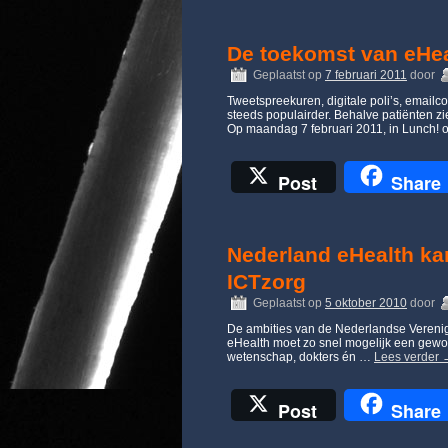
De toekomst van eHea
Geplaatst op
7 februari 2011
door
Tweetspreekuren, digitale poli’s, emailc
steeds populairder. Behalve patiënten z
Op maandag 7 februari 2011, in Lunch!
Post
Share
Nederland eHealth ka
ICTzorg
Geplaatst op
5 oktober 2010
door
De ambities van de Nederlandse Verenigi
eHealth moet zo snel mogelijk een gewo
wetenschap, dokters én …
Lees verder
Post
Share